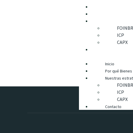
Inicio
Por qué Bienes Raíces
Nuestras estrategias
FOINB
ICP
CAPX
Contacto
Inicio
Por qué Bienes
Nuestras estra
FOINB
ICP
CAPX
Contacto