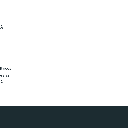
RA
 Raíces
tegias
RA